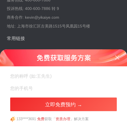
投诉热线:
400-600-7886 转 9
商务合作:
kevin@yikaiye.com
地址:
上海市徐汇区古美路1515号凤凰园15号楼
常用链接
免费获取服务方案
易创集团
VTB开户
医疗器械许可证
移民项目
危化品许可证
ODI投资备案
积分落户
易开业科技发展有限公司 ·
沪ICP备16031085号-15
上海市徐汇区古美路1515号凤凰园15号楼
立即免费预约 →
Copyright © 2015-2025 All Rights Reserved
沪公网备31010402006461号
133****3691
免费
获取「
资质办理
」解决方案